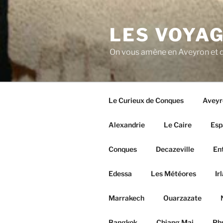
Aller
au
LES VOYAG
contenu
principal
On vous amène en Aveyron et d
Le Curieux de Conques
Aveyr
Alexandrie
Le Caire
Esp
Conques
Decazeville
En
Edessa
Les Météores
Ir
Marrakech
Ouarzazate
Bangkok
Chiang Mai
Ph