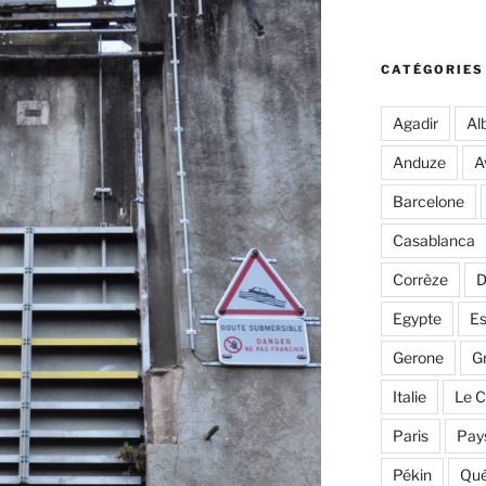
CATÉGORIES
Agadir
Alb
Anduze
A
Barcelone
Casablanca
Corrèze
D
Egypte
E
Gerone
G
Italie
Le C
Paris
Pay
Pékin
Qu