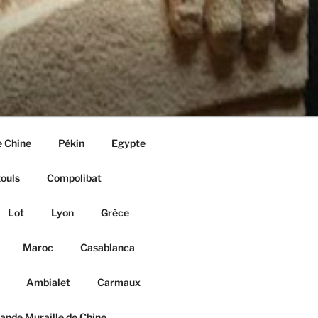
e Chine
Pékin
Egypte
ouls
Compolibat
Lot
Lyon
Grèce
Maroc
Casablanca
Ambialet
Carmaux
ande Muraille de Chine