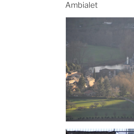
LE
Ambialet