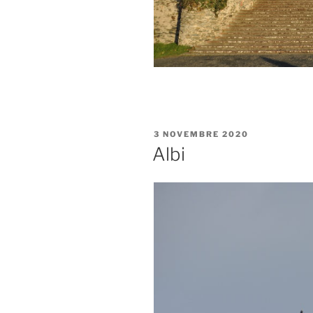
PUBLIÉ
3 NOVEMBRE 2020
LE
Albi