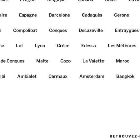
aire
Espagne
Barcelone
Cadaquès
Gerone
s
Compolibat
Conques
Decazeville
Entraygues
ne
Lot
Lyon
Grèce
Edessa
Les Météores
 de Conques
Malte
Gozo
La Valette
Maroc
lbi
Ambialet
Carmaux
Amsterdam
Bangkok
RETROUVEZ-