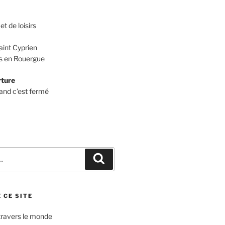
et de loisirs
aint Cyprien
 en Rouergue
rture
and c’est fermé
Recherche
 CE SITE
travers le monde