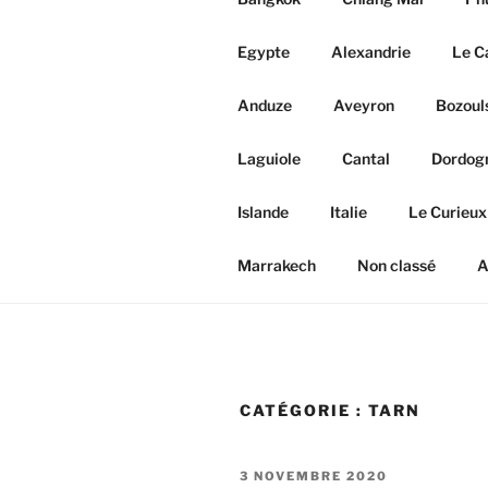
Egypte
Alexandrie
Le C
Anduze
Aveyron
Bozoul
Laguiole
Cantal
Dordog
Islande
Italie
Le Curieux
Marrakech
Non classé
A
CATÉGORIE :
TARN
PUBLIÉ
3 NOVEMBRE 2020