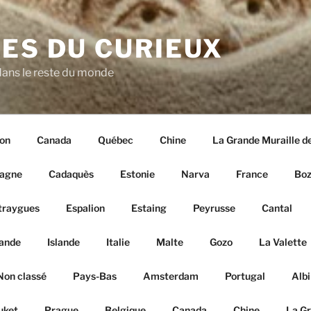
ES DU CURIEUX
ans le reste du monde
on
Canada
Québec
Chine
La Grande Muraille d
agne
Cadaquès
Estonie
Narva
France
Boz
traygues
Espalion
Estaing
Peyrusse
Cantal
lande
Islande
Italie
Malte
Gozo
La Valette
Non classé
Pays-Bas
Amsterdam
Portugal
Albi
uket
Prague
Belgique
Canada
Chine
La Gr