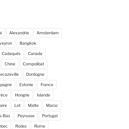
i
Alexandrie
Amsterdam
veyron
Bangkok
Cadaquès
Canada
Chine
Compolibat
ecazeville
Dordogne
spagne
Estonie
France
rèce
Hongrie
Islande
aire
Lot
Malte
Maroc
s-Bas
Peyrusse
Portugal
ébec
Rodez
Rome