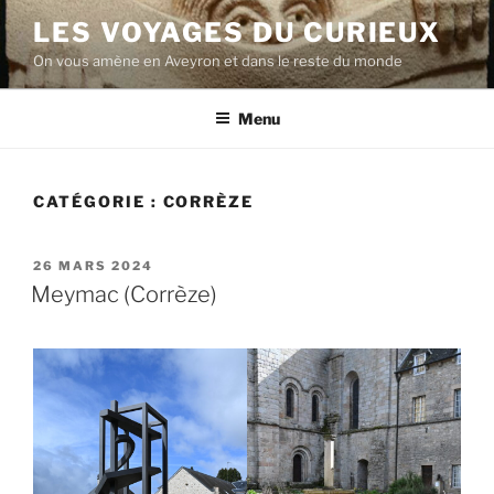
Aller
LES VOYAGES DU CURIEUX
au
On vous amène en Aveyron et dans le reste du monde
contenu
principal
Menu
CATÉGORIE :
CORRÈZE
PUBLIÉ
26 MARS 2024
LE
Meymac (Corrèze)