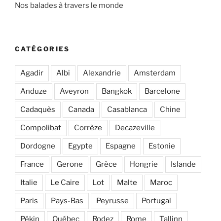
Nos balades à travers le monde
CATÉGORIES
Agadir
Albi
Alexandrie
Amsterdam
Anduze
Aveyron
Bangkok
Barcelone
Cadaquès
Canada
Casablanca
Chine
Compolibat
Corrèze
Decazeville
Dordogne
Egypte
Espagne
Estonie
France
Gerone
Grèce
Hongrie
Islande
Italie
Le Caire
Lot
Malte
Maroc
Paris
Pays-Bas
Peyrusse
Portugal
Pékin
Québec
Rodez
Rome
Tallinn