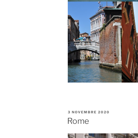
PUBLIÉ
3 NOVEMBRE 2020
LE
Rome