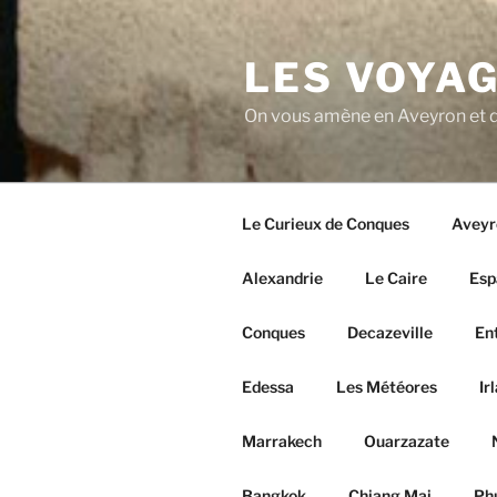
Aller
au
LES VOYAG
contenu
principal
On vous amène en Aveyron et d
Le Curieux de Conques
Aveyr
Alexandrie
Le Caire
Esp
Conques
Decazeville
En
Edessa
Les Météores
Ir
Marrakech
Ouarzazate
Bangkok
Chiang Mai
Ph