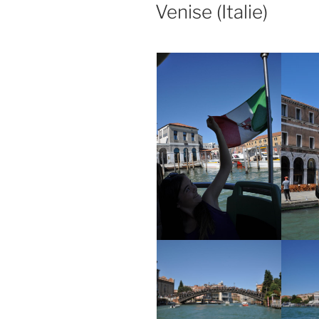
LE
Venise (Italie)