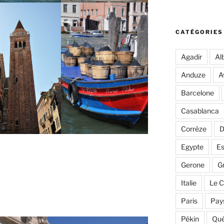
CATÉGORIES
Agadir
Alb
Anduze
A
Barcelone
Casablanca
Corrèze
D
Egypte
E
Gerone
G
Italie
Le C
Paris
Pay
Pékin
Qu