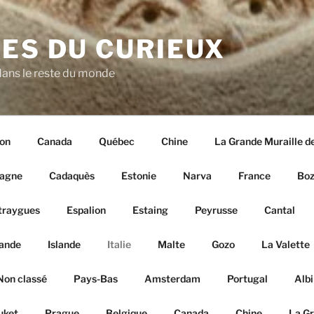
ES DU CURIEUX
ans le reste du monde
on
Canada
Québec
Chine
La Grande Muraille d
agne
Cadaquès
Estonie
Narva
France
Boz
traygues
Espalion
Estaing
Peyrusse
Cantal
lande
Islande
Italie
Malte
Gozo
La Valette
Non classé
Pays-Bas
Amsterdam
Portugal
Albi
uket
Prague
Belgique
Canada
Chine
La Gr