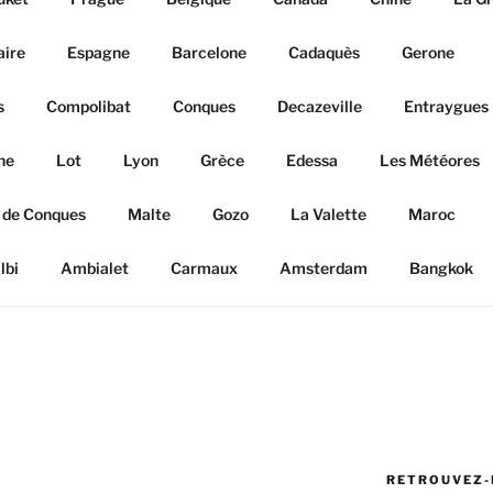
aire
Espagne
Barcelone
Cadaquès
Gerone
s
Compolibat
Conques
Decazeville
Entraygues
ne
Lot
Lyon
Grèce
Edessa
Les Météores
 de Conques
Malte
Gozo
La Valette
Maroc
lbi
Ambialet
Carmaux
Amsterdam
Bangkok
RETROUVEZ-