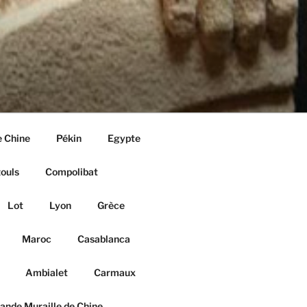
e Chine
Pékin
Egypte
ouls
Compolibat
Lot
Lyon
Grèce
Maroc
Casablanca
Ambialet
Carmaux
ande Muraille de Chine