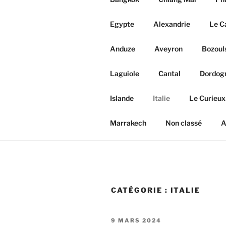
Egypte
Alexandrie
Le C
Anduze
Aveyron
Bozoul
Laguiole
Cantal
Dordog
Islande
Italie
Le Curieux
Marrakech
Non classé
A
CATÉGORIE :
ITALIE
PUBLIÉ
9 MARS 2024