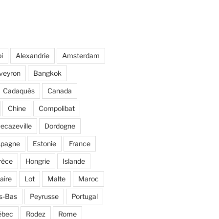
i
Alexandrie
Amsterdam
veyron
Bangkok
Cadaquès
Canada
Chine
Compolibat
ecazeville
Dordogne
spagne
Estonie
France
rèce
Hongrie
Islande
aire
Lot
Malte
Maroc
s-Bas
Peyrusse
Portugal
ébec
Rodez
Rome