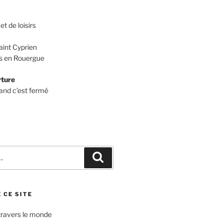
et de loisirs
aint Cyprien
 en Rouergue
rture
and c’est fermé
Recherche
 CE SITE
travers le monde