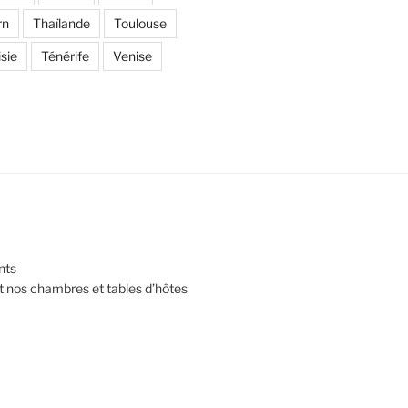
rn
Thaïlande
Toulouse
sie
Ténérife
Venise
nts
et nos chambres et tables d’hôtes