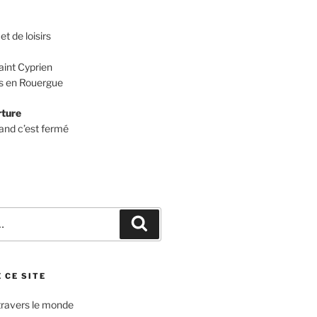
et de loisirs
aint Cyprien
 en Rouergue
rture
and c’est fermé
Recherche
 CE SITE
travers le monde