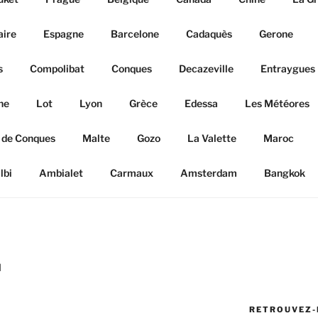
aire
Espagne
Barcelone
Cadaquès
Gerone
s
Compolibat
Conques
Decazeville
Entraygues
ne
Lot
Lyon
Grèce
Edessa
Les Météores
 de Conques
Malte
Gozo
La Valette
Maroc
lbi
Ambialet
Carmaux
Amsterdam
Bangkok
H
RETROUVEZ-