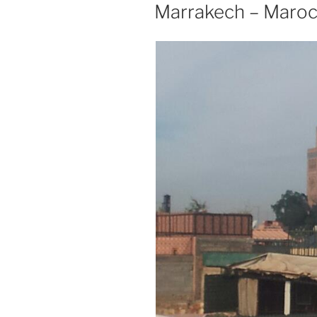
LE
Marrakech – Maro