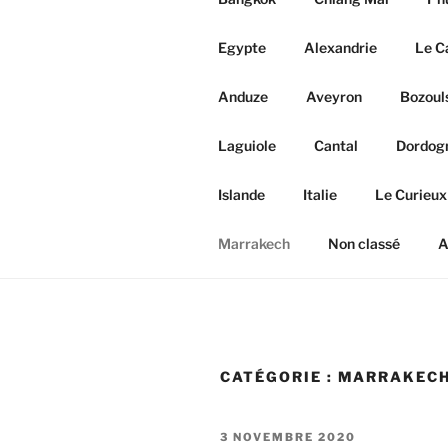
Egypte
Alexandrie
Le C
Anduze
Aveyron
Bozoul
Laguiole
Cantal
Dordog
Islande
Italie
Le Curieux
Marrakech
Non classé
A
CATÉGORIE :
MARRAKEC
PUBLIÉ
3 NOVEMBRE 2020