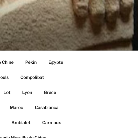
e Chine
Pékin
Egypte
ouls
Compolibat
Lot
Lyon
Grèce
Maroc
Casablanca
Ambialet
Carmaux
ande Muraille de Chine