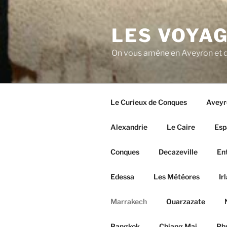
Aller
au
LES VOYAG
contenu
principal
On vous amène en Aveyron et d
Le Curieux de Conques
Aveyr
Alexandrie
Le Caire
Esp
Conques
Decazeville
En
Edessa
Les Météores
Ir
Marrakech
Ouarzazate
Bangkok
Chiang Mai
Ph