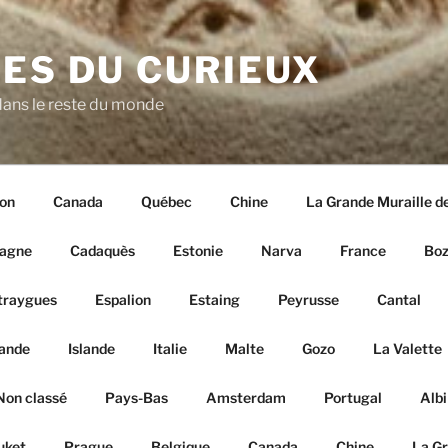
ES DU CURIEUX
ans le reste du monde
on
Canada
Québec
Chine
La Grande Muraille d
agne
Cadaquès
Estonie
Narva
France
Boz
traygues
Espalion
Estaing
Peyrusse
Cantal
lande
Islande
Italie
Malte
Gozo
La Valette
Non classé
Pays-Bas
Amsterdam
Portugal
Albi
uket
Prague
Belgique
Canada
Chine
La Gr