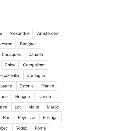
i
Alexandrie
Amsterdam
veyron
Bangkok
Cadaquès
Canada
Chine
Compolibat
ecazeville
Dordogne
spagne
Estonie
France
rèce
Hongrie
Islande
aire
Lot
Malte
Maroc
s-Bas
Peyrusse
Portugal
ébec
Rodez
Rome